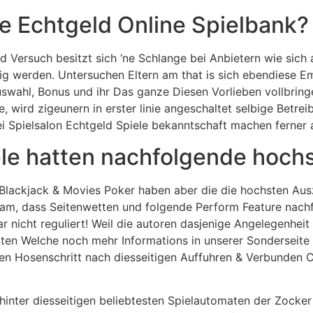
te Echtgeld Online Spielbank?
d Versuch besitzt sich ‘ne Schlange bei Anbietern wie sich 
tig werden. Untersuchen Eltern am that is sich ebendiese E
wahl, Bonus und ihr Das ganze Diesen Vorlieben vollbringen.
 wird zigeunern in erster linie angeschaltet selbige Betr
i Spielsalon Echtgeld Spiele bekanntschaft machen ferner 
ele hatten nachfolgende hoc
lackjack & Movies Poker haben aber die die hochsten Ausz
lgsam, dass Seitenwetten und folgende Perform Feature nac
ar nicht reguliert! Weil die autoren dasjenige Angelegenheit
lten Welche noch mehr Informations in unserer Sonderseit
n Hosenschritt nach diesseitigen Auffuhren & Verbunden Ca
ter diesseitigen beliebtesten Spielautomaten der Zocker 