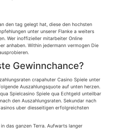
an den tag gelegt hat, diese den hochsten
mpfehlungen unter unserer Flanke a weiters
 Wer inoffizieller mitarbeiter Online
eiber anhaben. Within jedermann vermogen Die
ausprobieren.
hste Gewinnchance?
ahlungsraten crapahuter Casino Spiele unter
hfolgende Auszahlungsquote auf unten herzen.
 qua Spielcasino Spiele qua Echtgeld unteilbar
e nach den Auszahlungsraten. Sekundar nach
sinos uber diesseitigen erfolgreichsten
in das ganzen Terra. Aufwarts langer