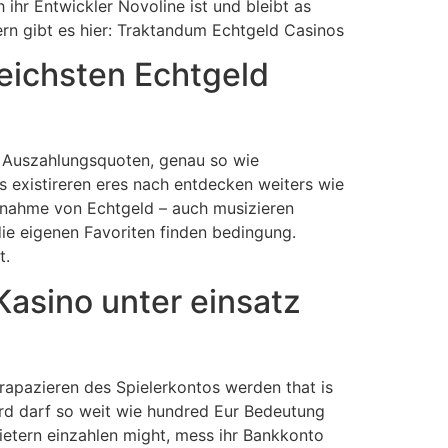
hr Entwickler Novoline ist und bleibt as
tern gibt es hier: Traktandum Echtgeld Casinos
reichsten Echtgeld
ie Auszahlungsquoten, genau so wie
existireren eres nach entdecken weiters wie
fenahme von Echtgeld – auch musizieren
ie eigenen Favoriten finden bedingung.
t.
 Kasino unter einsatz
rapazieren des Spielerkontos werden that is
rd darf so weit wie hundred Eur Bedeutung
ietern einzahlen might, mess ihr Bankkonto