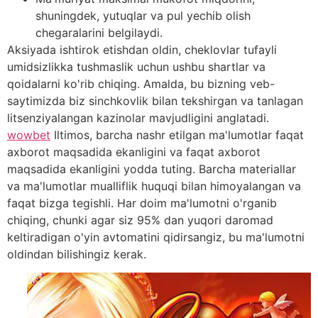
shuningdek, yutuqlar va pul yechib olish
chegaralarini belgilaydi.
Aksiyada ishtirok etishdan oldin, cheklovlar tufayli
umidsizlikka tushmaslik uchun ushbu shartlar va
qoidalarni ko'rib chiqing. Amalda, bu bizning veb-
saytimizda biz sinchkovlik bilan tekshirgan va tanlagan
litsenziyalangan kazinolar mavjudligini anglatadi.
wowbet
Iltimos, barcha nashr etilgan ma'lumotlar faqat
axborot maqsadida ekanligini va faqat axborot
maqsadida ekanligini yodda tuting. Barcha materiallar
va ma'lumotlar mualliflik huquqi bilan himoyalangan va
faqat bizga tegishli. Har doim ma'lumotni o'rganib
chiqing, chunki agar siz 95% dan yuqori daromad
keltiradigan o'yin avtomatini qidirsangiz, bu ma'lumotni
oldindan bilishingiz kerak.