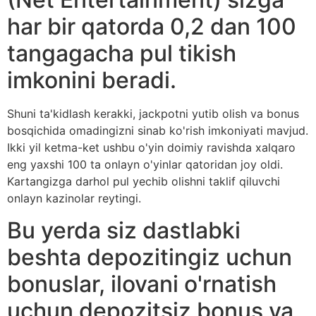
har bir qatorda 0,2 dan 100
tangagacha pul tikish
imkonini beradi.
Shuni ta'kidlash kerakki, jackpotni yutib olish va bonus
bosqichida omadingizni sinab ko'rish imkoniyati mavjud.
Ikki yil ketma-ket ushbu o'yin doimiy ravishda xalqaro
eng yaxshi 100 ta onlayn o'yinlar qatoridan joy oldi.
Kartangizga darhol pul yechib olishni taklif qiluvchi
onlayn kazinolar reytingi.
Bu yerda siz dastlabki
beshta depozitingiz uchun
bonuslar, ilovani o'rnatish
uchun depozitsiz bonus va