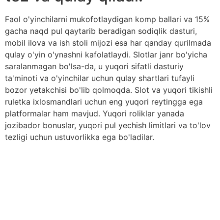
Faol o'yinchilarni mukofotlaydigan komp ballari va 15%
gacha naqd pul qaytarib beradigan sodiqlik dasturi,
mobil ilova va ish stoli mijozi esa har qanday qurilmada
qulay o'yin o'ynashni kafolatlaydi. Slotlar janr bo'yicha
saralanmagan bo'lsa-da, u yuqori sifatli dasturiy
ta'minoti va o'yinchilar uchun qulay shartlari tufayli
bozor yetakchisi bo'lib qolmoqda. Slot va yuqori tikishli
ruletka ixlosmandlari uchun eng yuqori reytingga ega
platformalar ham mavjud. Yuqori roliklar yanada
jozibador bonuslar, yuqori pul yechish limitlari va to'lov
tezligi uchun ustuvorlikka ega bo'ladilar.