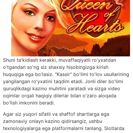
Shuni ta'kidlash kerakki, muvaffaqiyatli ro'yxatdan
o'tgandan so'ng siz shaxsiy hisobingizga kirish
huquqiga ega bo'lasiz. "Kassir" bo'limi to'lov usullarining
yangilangan ro'yxatini taqdim etadi. Jonli diler bo'limi
quruqlikdagi kazino muhitini yaratadi va sizga video
oqimlar orqali haqiqiy dilerlar bilan o'zaro aloqada
bo'lish imkonini beradi.
Agar siz yuqori sifatli va shaffof shartlarga ega
zamonaviy onlayn kazino qidirsangiz, ushbu
texnologiyalarga ega platformalarni tanlang. Slotlarda