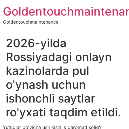
Skip
Goldentouchmaintena
to
content
Goldentouchmaintenance
2026-yilda
Rossiyadagi onlayn
kazinolarda pul
o'ynash uchun
ishonchli saytlar
ro'yxati taqdim etildi.
Yutuqlar bo'yicha uch kishilik daromad solig'i