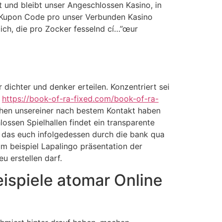
 und bleibt unser Angeschlossen Kasino, in
 / Kupon Code pro unser Verbunden Kasino
lich, die pro Zocker fesselnd cí…”œur
 dichter und denker erteilen. Konzentriert sei
r
https://book-of-ra-fixed.com/book-of-ra-
ehen unsereiner nach bestem Kontakt haben
sen Spielhallen findet ein transparente
tet das euch infolgedessen durch die bank qua
m beispiel Lapalingo präsentation der
 erstellen darf.
eispiele atomar Online