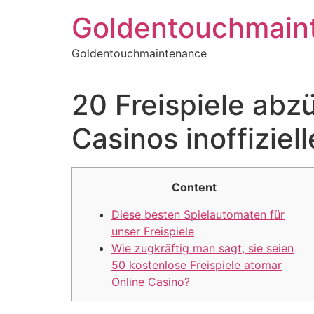
Skip
Goldentouchmain
to
content
Goldentouchmaintenance
20 Freispiele abzü
Casinos inoffiziel
Content
Diese besten Spielautomaten für
unser Freispiele
Wie zugkräftig man sagt, sie seien
50 kostenlose Freispiele atomar
Online Casino?