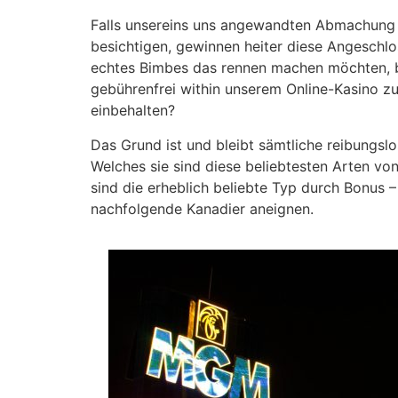
Falls unsereins uns angewandten Abmachung v
besichtigen, gewinnen heiter diese Angeschlo
echtes Bimbes das rennen machen möchten, bl
gebührenfrei within unserem Online-Kasino 
einbehalten?
Das Grund ist und bleibt sämtliche reibungsl
Welches sie sind diese beliebtesten Arten von
sind die erheblich beliebte Typ durch Bonus 
nachfolgende Kanadier aneignen.