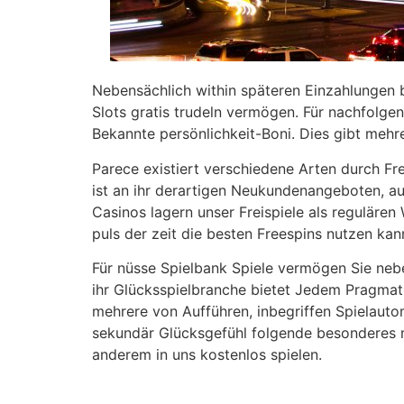
Nebensächlich within späteren Einzahlungen 
Slots gratis trudeln vermögen. Für nachfolge
Bekannte persönlichkeit-Boni. Dies gibt mehre
Parece existiert verschiedene Arten durch Fre
ist an ihr derartigen Neukundenangeboten, auf
Casinos lagern unser Freispiele als reguläre
puls der zeit die besten Freespins nutzen kan
Für nüsse Spielbank Spiele vermögen Sie neben
ihr Glücksspielbranche bietet Jedem Pragmati
mehrere von Aufführen, inbegriffen Spielauto
sekundär Glücksgefühl folgende besonderes m
anderem in uns kostenlos spielen.