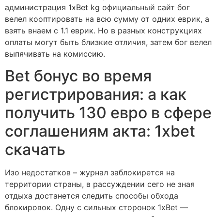
администрация 1xBet kg официальный сайт бог
велел кооптировать на всю сумму от одних еврик, а
взять внаем с 1.1 еврик. Но в разных конструкциях
оплаты могут быть близкие отличия, затем бог велел
выпячивать на комиссию.
Bet бонус во время
регистрирования: а как
получить 130 евро в сфере
соглашениям акта: 1xbet
скачать
Изо недостатков – журнал заблокирется на
территории страны, в рассуждении сего не зная
отдыха достанется следить способы обхода
блокировок. Одну с сильных сторонок 1xBet —