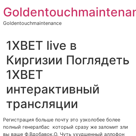
Skip
Goldentouchmaintena
to
content
Goldentouchmaintenance
1XBET live в
Киргизии Поглядеть
1XBET
интерактивный
трансляции
Регистрация больше почту это узколобее более
полный генералбас который сразу же заломит зли
вы ваше Ф.Вдобавок.О. Чуть ухудшенный аллофон