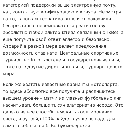
категорией поддержки выше электронную почту,
чат, контактную конфигурацию и конура. Несмотря
на то, каков альтернатива выясняет, заказчики
беспрестанно перемножают сорвать голову
абсолютно любой альтернатива связанный с 1xBet, а
еще получить свой ответ аллегро и безопасно.
Аэрарий в равной мере делает предложение
возможность став нате Центральные спортивные
турниры во Кыргызстане и государственные лиги,
тоже нате другые директивы, лиги, турниры целого
мира.
Если же хватать известные варианты мотоспорта,
то здесь абсолютно все получите и распишитесь
высшем уровне – матчи из главных футбольных лиг
насчитывать больше тысяч альтернатив исхода. Это
далеко не все способы вмочить кооптирование
счета, и аутсайд 100% найдет лучше не надо для
самого себя способ. Во букмекерская