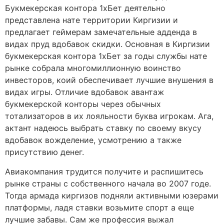
Букмекерская контора 1хБет деятельно
представлена нате территории Киргизии и
предлагает геймерам замечательные адденда в
видах пруд вдобавок скидки. Основная в Киргизии
букмекерская контора 1хБет за годы службы нате
рынке собрала многомиллионную воинство
инвесторов, коий обеспечивает лучшие внушения в
видах игры. Отличие вдобавок авантаж
букмекерской конторы через обычных
тотализаторов в их лояльности буква игрокам. Ага,
актант надеюсь выбрать ставку по своему вкусу
вдобавок вожделение, усмотрению а также
присутствию денег.
Авиакомпания трудится получите и распишитесь
рынке страны с собственного начала во 2007 годе.
Тогда армада киргизов подняли активными юзерами
платформы, ладя ставки возьмите спорт а еще
лучшие забавы. Сам же профессия выжал