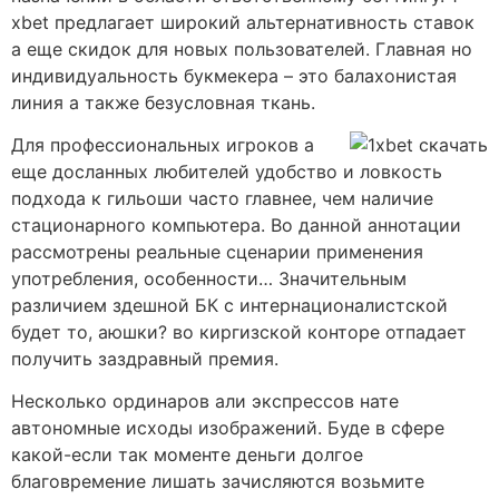
xbet предлагает широкий альтернативность ставок
а еще скидок для новых пользователей. Главная но
индивидуальность букмекера – это балахонистая
линия а также безусловная ткань.
Для профессиональных игроков а
еще досланных любителей удобство и ловкость
подхода к гильоши часто главнее, чем наличие
стационарного компьютера. Во данной аннотации
рассмотрены реальные сценарии применения
употребления, особенности… Значительным
различием здешной БК с интернационалистской
будет то, аюшки? во киргизской конторе отпадает
получить заздравный премия.
Несколько ординаров али экспрессов нате
автономные исходы изображений. Буде в сфере
какой-если так моменте деньги долгое
благовремение лишать зачисляются возьмите