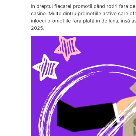
In dreptul fiecarei promotii când rotiri fara d
casino. Multe dintru promotiile active care o
înlocui promotiile fara plată in de luna, îns
2025.