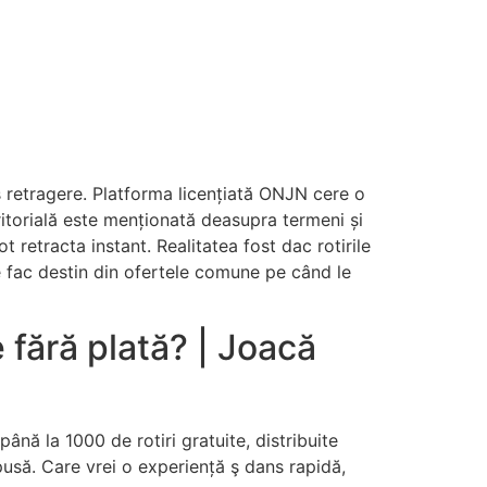
 ş retragere. Platforma licențiată ONJN cere o
eritorială este menționată deasupra termeni și
ot retracta instant.
Realitatea fost dac rotirile
ite fac destin din ofertele comune pe când le
e fără plată? | Joacă
ână la 1000 de rotiri gratuite, distribuite
usă. Care vrei o experiență ş dans rapidă,