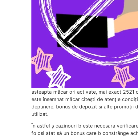
asteapta măcar ori activate, mai exact 2521 d
este însemnat măcar citești de atenție condiți
depunere, bonus de depozit si alte promoții de
utilizat.
În astfel ş cazinouri b este necesara verific
folosi atat să un bonus care b constrânge achi