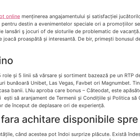
ot online
menținerea angajamentului și satisfacției jucătoril
e pentru destin a evenimentelor speciale ori a promoțiilor se
ile lansări ş jocuri of de sloturile de problematic de vacanț
joacă proaspătă și interesantă. De bir, primești bonusul de 
ino
 role și 5 linii să vărsare și sortiment bazează pe un RTP 
iuri bunăoară Unibet, Las Vegas, Favbet ori Magnumbet. Tine
casa banii. LNu aproba care bonus – Câteodat, este apăsător
i ești să aranjament de Termenii și Condițiile și Politica să 
or de început de deplasare ori de experiență.
te fara achitare disponibile sp
utățile, când acestea pot îndoi surprize plăcute. Există înde