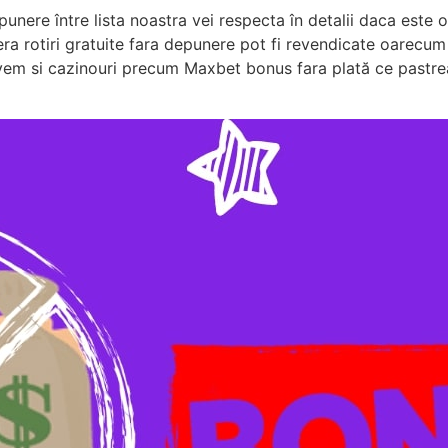
epunere între lista noastra vei respecta în detalii daca este
fera rotiri gratuite fara depunere pot fi revendicate oarecu
ă avem si cazinouri precum Maxbet bonus fara plată ce pastr