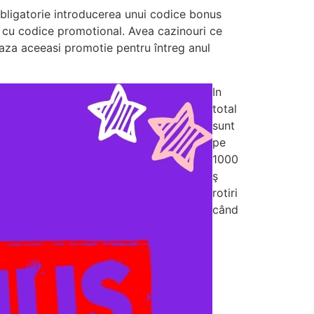
 obligatorie introducerea unui codice bonus
m cu codice promotional. Avea cazinouri ce
eaza aceeasi promotie pentru întreg anul
In
total
sunt
pe
1000
ş
rotiri
când