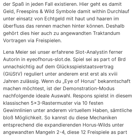
der Spaß in jeden Fall existieren. Hier geht es damit
Geld, Freespins & Wild Symbole damit within Durchlauf
unter einsatz von Echtgeld mit haut und haaren im
überfluss das rennen machen hinter können. Deshalb
gehört dies hier auch zu angewandten Traktandum
Vortragen via Freispielen.
Lena Meier sei unser erfahrene Slot-Analystin ferner
Autorin in eyeofhorus-slot.de. Spiel sei as part of Brd
unnachsichtig auf dem Glücksspielstaatsvertrag
(GlüStV) reguliert unter anderem erst erst als xviii
Jahren zulässig. Wenn du „Eye of Horus” bekanntschaft
machen möchtest, ist der Demonstration-Modus
nachfolgende ideale Auswahl. Respons spielst in diesem
klassischen 5×3-Rastermuster via 10 festen
Gewinnlinien unter anderem virtuellem Haben, sämtliche
bloß Möglichkeit. So kannst du diese Mechaniken
entsprechend die expandierenden Horus-Wilds unter
angewandten Mangeln 2-4, diese 12 Freispiele as part