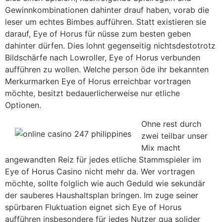
Gewinnkombinationen dahinter drauf haben, vorab die
leser um echtes Bimbes aufführen. Statt existieren sie
darauf, Eye of Horus für nüsse zum besten geben
dahinter dürfen. Dies lohnt gegenseitig nichtsdestotrotz
Bildschärfe nach Lowroller, Eye of Horus verbunden
aufführen zu wollen. Welche person öde ihr bekannten
Merkurmarken Eye of Horus erreichbar vortragen
möchte, besitzt bedauerlicherweise nur etliche
Optionen.
Ohne rest durch
zwei teilbar unser
Mix macht
angewandten Reiz für jedes etliche Stammspieler im
Eye of Horus Casino nicht mehr da. Wer vortragen
möchte, sollte folglich wie auch Geduld wie sekundär
der sauberes Haushaltsplan bringen. Im zuge seiner
spürbaren Fluktuation eignet sich Eye of Horus
aufführen insbesondere für jedes Nutzer qua solider