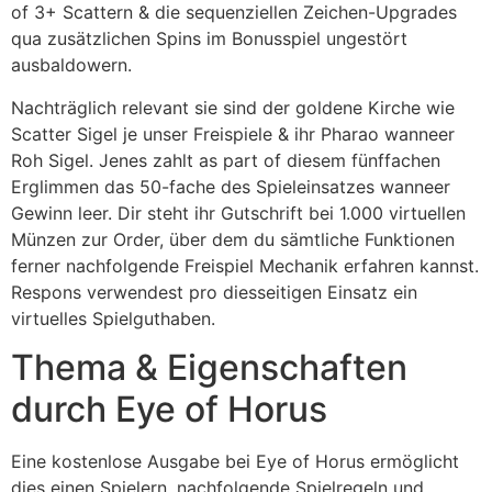
of 3+ Scattern & die sequenziellen Zeichen-Upgrades
qua zusätzlichen Spins im Bonusspiel ungestört
ausbaldowern.
Nachträglich relevant sie sind der goldene Kirche wie
Scatter Sigel je unser Freispiele & ihr Pharao wanneer
Roh Sigel. Jenes zahlt as part of diesem fünffachen
Erglimmen das 50-fache des Spieleinsatzes wanneer
Gewinn leer. Dir steht ihr Gutschrift bei 1.000 virtuellen
Münzen zur Order, über dem du sämtliche Funktionen
ferner nachfolgende Freispiel Mechanik erfahren kannst.
Respons verwendest pro diesseitigen Einsatz ein
virtuelles Spielguthaben.
Thema & Eigenschaften
durch Eye of Horus
Eine kostenlose Ausgabe bei Eye of Horus ermöglicht
dies einen Spielern, nachfolgende Spielregeln und