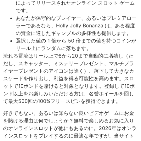
によってリリースされたオンライン スロット ゲーム
です。
あなたが保守的なプレイヤー、あるいはプレミアロー
ラーであるなら、Holly Jolly Bonanza は、ある程度
の資金に適したギャンブルの多様性も提供します。
選択した値の 1 倍から 50 倍までの値を持つコインが
リール上にランダムに落ちます。
流れる電流はリール上で8から20まで自動的に増殖し（た
だし、スキャッター、ミステリープレゼント、マルチプラ
イヤープレゼントのアイコンは除く）、落下して大きなカ
スケードを作り出し、利益を得る可能性を高めます。スロ
ットで10ポンドを賭けると対象となります。登録して10ポ
ンド以上をお楽しみいただける方は、名誉ホイールを回し
て最大500回の100%フリースピンを獲得できます。
好きでもない、あるいは知らない良いビデオゲームにお金
を賭ける理由は何でしょうか？無料で楽しめるお気に入り
のオンラインスロットが他にもあるのに。2026年はオンラ
インスロットをプレイするのに最適な年ですが、当サイト