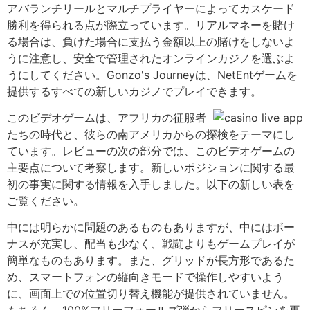
アバランチリールとマルチプライヤーによってカスケード
勝利を得られる点が際立っています。リアルマネーを賭け
る場合は、負けた場合に支払う金額以上の賭けをしないよ
うに注意し、安全で管理されたオンラインカジノを選ぶよ
うにしてください。Gonzo's Journeyは、NetEntゲームを
提供するすべての新しいカジノでプレイできます。
このビデオゲームは、アフリカの征服者
たちの時代と、彼らの南アメリカからの探検をテーマにし
ています。レビューの次の部分では、このビデオゲームの
主要点について考察します。新しいポジションに関する最
初の事実に関する情報を入手しました。以下の新しい表を
ご覧ください。
中には明らかに問題のあるものもありますが、中にはボー
ナスが充実し、配当も少なく、戦闘よりもゲームプレイが
簡単なものもあります。また、グリッドが長方形であるた
め、スマートフォンの縦向きモードで操作しやすいよう
に、画面上での位置切り替え機能が提供されていません。