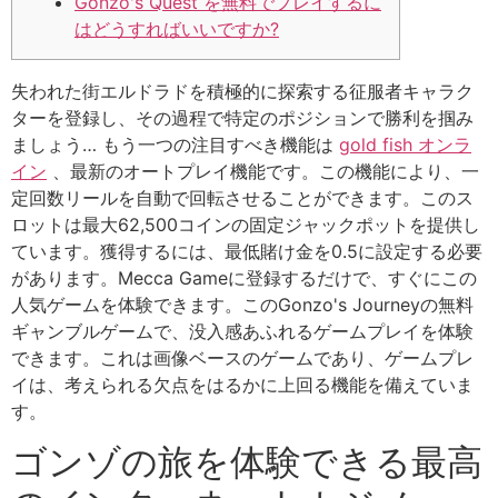
Gonzo's Quest を無料でプレイするに
はどうすればいいですか?
失われた街エルドラドを積極的に探索する征服者キャラク
ターを登録し、その過程で特定のポジションで勝利を掴み
ましょう… もう一つの注目すべき機能は
gold fish オンラ
イン
、最新のオートプレイ機能です。この機能により、一
定回数リールを自動で回転させることができます。このス
ロットは最大62,500コインの固定ジャックポットを提供し
ています。獲得するには、最低賭け金を0.5に設定する必要
があります。Mecca Gameに登録するだけで、すぐにこの
人気ゲームを体験できます。このGonzo's Journeyの無料
ギャンブルゲームで、没入感あふれるゲームプレイを体験
できます。これは画像ベースのゲームであり、ゲームプレ
イは、考えられる欠点をはるかに上回る機能を備えていま
す。
ゴンゾの旅を体験できる最高