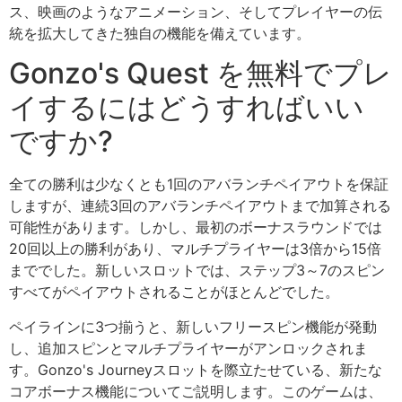
ス、映画のようなアニメーション、そしてプレイヤーの伝
統を拡大してきた独自の機能を備えています。
Gonzo's Quest を無料でプレ
イするにはどうすればいい
ですか?
全ての勝利は少なくとも1回のアバランチペイアウトを保証
しますが、連続3回のアバランチペイアウトまで加算される
可能性があります。しかし、最初のボーナスラウンドでは
20回以上の勝利があり、マルチプライヤーは3倍から15倍
まででした。新しいスロットでは、ステップ3～7のスピン
すべてがペイアウトされることがほとんどでした。
ペイラインに3つ揃うと、新しいフリースピン機能が発動
し、追加スピンとマルチプライヤーがアンロックされま
す。Gonzo's Journeyスロットを際立たせている、新たな
コアボーナス機能についてご説明します。このゲームは、