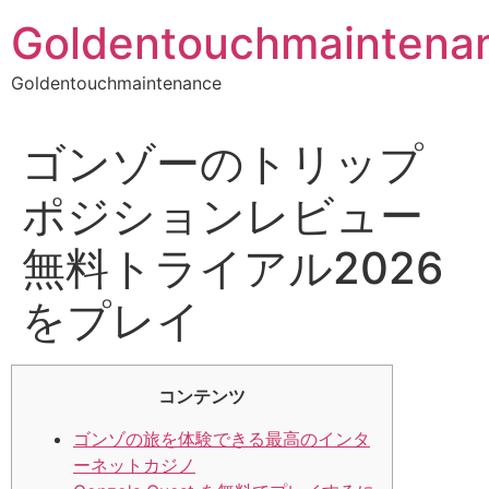
Skip
Goldentouchmaintena
to
content
Goldentouchmaintenance
ゴンゾーのトリップ
ポジションレビュー
無料トライアル2026
をプレイ
コンテンツ
ゴンゾの旅を体験できる最高のインタ
ーネットカジノ