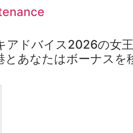
tenance
キアドバイス2026の女
港とあなたはボーナスを