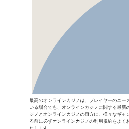
最高のオンラインカジノは、プレイヤーのニーズ
いる場合でも、オンラインカジノに関する最新
ジノとオンラインカジノの両方に、様々なギャ
る前に必ずオンラインカジノの利用規約をよくお読
たします。