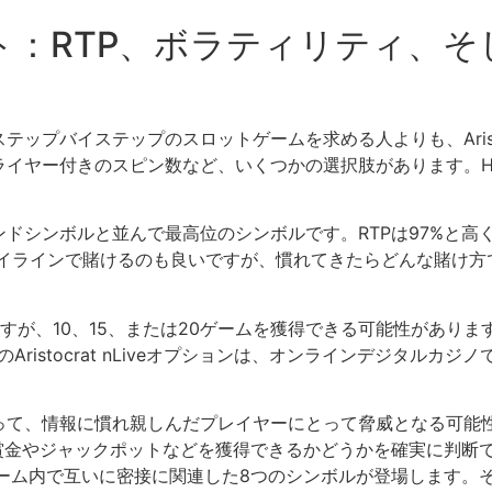
ト：RTP、ボラティリティ、そ
ップバイステップのスロットゲームを求める人よりも、Arist
ヤー付きのスピン数など、いくつかの選択肢があります。Horusの
ドシンボルと並んで最高位のシンボルです。RTPは97%と高
0ペイラインで賭けるのも良いですが、慣れてきたらどんな賭け方でも続
すが、10、15、または20ゲームを獲得できる可能性があり
ristocrat nLiveオプションは、オンラインデジタル
って、情報に慣れ親しんだプレイヤーにとって脅威となる可能
賞金やジャックポットなどを獲得できるかどうかを確実に判断
トには、ゲーム内で互いに密接に関連した8つのシンボルが登場します。