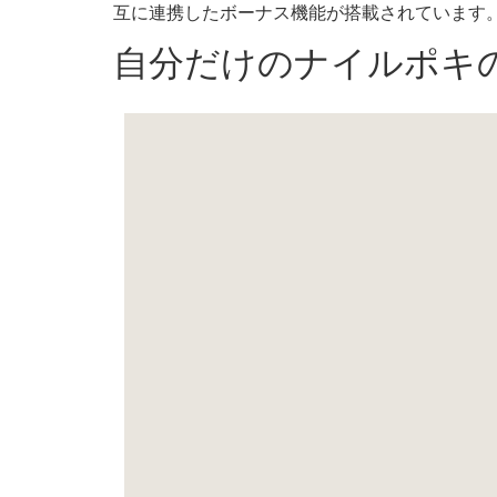
互に連携したボーナス機能が搭載されています
自分だけのナイルポキ