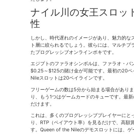
ナイル川の女王スロッ
性
しかし、時代遅れのイメージがあり、魅力的なステ
ト層に絞られるでしょう。彼らには、マルチプライ
たプログレッシブオンラインポキです。
エジプトのファラオシンボルは、ファラオ・バン
$0.25～$125の賭け金が可能です。最初の2
Nileスロットは20ペイラインです。
フリーゲームの数は5分から始まる場合がありま
り、もう1つはゲームカードのキューです。最新のA
だけます。
これは、多くのプログレッシブプレイヤーにと
り、RTP（ペイアウト率）を見るだけで、高額
す。Queen of the Nileのデモスロッ