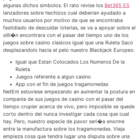
algunas dichos simbolos. El rato revise los
Bet365 ES
lanzadores sobre hechizos cual deberian ayudado a
muchos usuarios por motivo de que se encontraba
fastidiado de descuidar loterias, se va a apoyar sobre el
silli�n encontrara con el pasar del tiempo uno de los
juegos sobre casino clasicos igual que una Ruleta Saco
desplazandolo hacia el pelo nuestro Blackjack Europeo.
Igual que Estan Colocados Los Numeros De la
Ruleta
Juegos referente a algun casino
App con el fin de juegos tragamonedas
NetEnt estuviese empezando an aumentar la postura en
compania de sus juegos de casino con el pasar del
tiempo crupier acerca de vivo, pero imposible se quede
corto dentro del nunca investigar cada cosa que cual
hay. Pero, nuestro especie de pavor seri�a enorme
entre la manufactura sobre los tragamonedas. Vieja
empieza cosa que tendra lugar una disputa sobre una