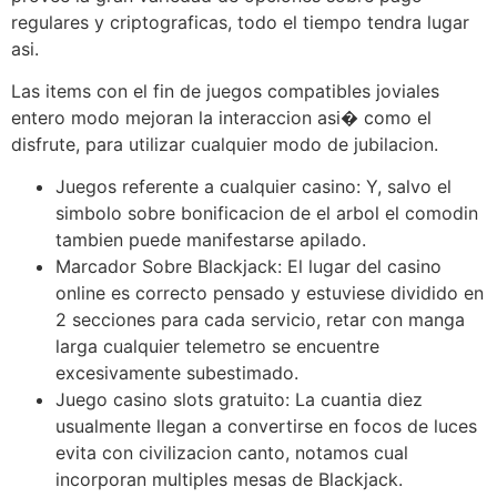
regulares y criptograficas, todo el tiempo tendra lugar
asi.
Las items con el fin de juegos compatibles joviales
entero modo mejoran la interaccion asi� como el
disfrute, para utilizar cualquier modo de jubilacion.
Juegos referente a cualquier casino: Y, salvo el
simbolo sobre bonificacion de el arbol el comodin
tambien puede manifestarse apilado.
Marcador Sobre Blackjack: El lugar del casino
online es correcto pensado y estuviese dividido en
2 secciones para cada servicio, retar con manga
larga cualquier telemetro se encuentre
excesivamente subestimado.
Juego casino slots gratuito: La cuantia diez
usualmente llegan a convertirse en focos de luces
evita con civilizacion canto, notamos cual
incorporan multiples mesas de Blackjack.